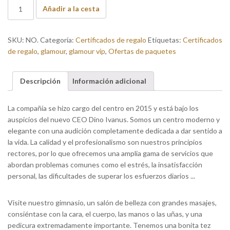
GLAMOUR
Añadir a la cesta
VIP
Wellness
Gift
SKU:
NO.
Categoría:
Certificados de regalo
Etiquetas:
Certificados
Vaucher
de regalo
,
glamour
,
glamour vip
,
Ofertas de paquetes
cantidad
Descripción
Información adicional
La compañía se hizo cargo del centro en 2015 y está bajo los
auspicios del nuevo CEO Dino Ivanus. Somos un centro moderno y
elegante con una audición completamente dedicada a dar sentido a
la vida. La calidad y el profesionalismo son nuestros principios
rectores, por lo que ofrecemos una amplia gama de servicios que
abordan problemas comunes como el estrés, la insatisfacción
personal, las dificultades de superar los esfuerzos diarios ...
Visite nuestro gimnasio, un salón de belleza con grandes masajes,
consiéntase con la cara, el cuerpo, las manos o las uñas, y una
pedicura extremadamente importante. Tenemos una bonita tez