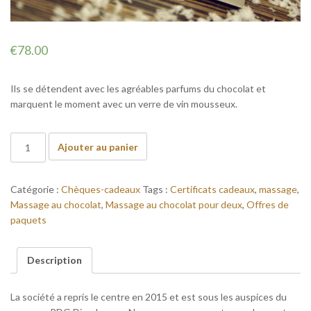
€
78.00
Ils se détendent avec les agréables parfums du chocolat et
marquent le moment avec un verre de vin mousseux.
Quantité
Ajouter au panier
de
MASSAGE
FOR
Catégorie :
Chèques-cadeaux
Tags :
Certificats cadeaux
,
massage
,
TWO
Massage au chocolat
,
Massage au chocolat pour deux
,
Offres de
WITH
paquets
CHOCOLATE
Wellness
Description
Gift
Vaucher
La société a repris le centre en 2015 et est sous les auspices du